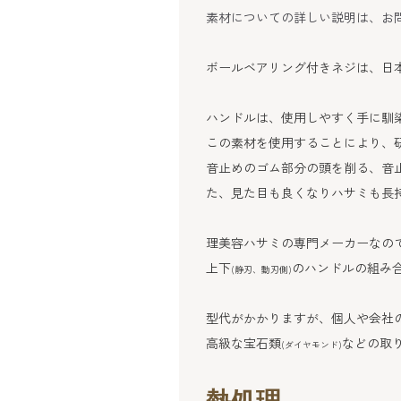
素材についての詳しい説明は、お
ボールベアリング付きネジは、日
ハンドルは、使用しやすく手に馴
この素材を使用することにより、
音止めのゴム部分の頭を削る、音
た、見た目も良くなりハサミも長
理美容ハサミの専門メーカーなの
上下
のハンドルの組み
(静刃、動刃側)
型代がかかりますが、個人や会社
高級な宝石類
などの取
(ダイヤモンド)