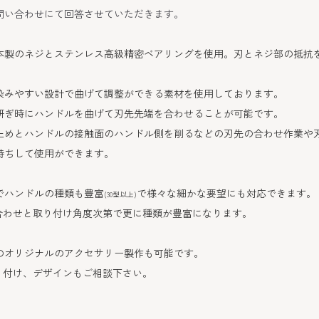
問い合わせにて回答させていただきます。
本製のネジとステンレス高級精密ベアリングを使用。刃とネジ部の抵抗
染みやすい設計で曲げて調整ができる素材を使用しております。
研ぎ時にハンドルを曲げて刃先先端を合わせることが可能です。
止めとハンドルの接触面のハンドル側を削るなどの刃先の合わせ作業や
持ちして使用ができます。
でハンドルの種類も豊富
で様々な細かな要望にも対応できます。
(30型以上)
合わせと取り付け角度次第で更に種類が豊富になります。
のオリジナルのアクセサリー製作も可能です。
り付け、デザインもご相談下さい。