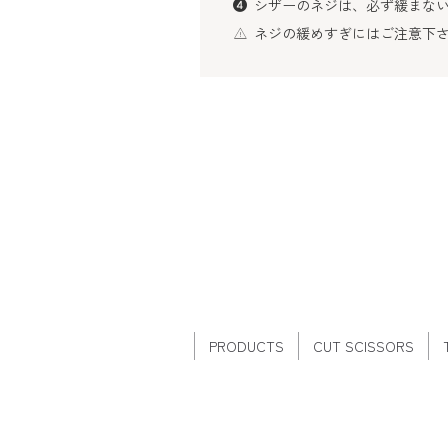
シザーのネジは、必ず緩まない
ネジの緩めすぎにはご注意下さ
PRODUCTS
CUT SCISSORS