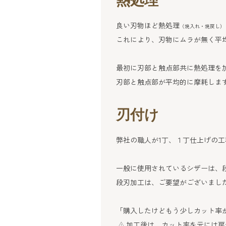
熱処理
良い刃物ほど熱処理
（焼入れ・焼戻し）
これにより、刃物にムラが無く平均
最初に刃部と触点部共に熱処理を加えた
刃部と触点部が平均的に摩耗しま
刃付け
弊社の職人が1丁、１丁仕上げの
一般に使用されているシザーは、
段刃加工は、ご要望がございまし
「購入したけどもう少しカット率が
加工後は、カット率を元には戻