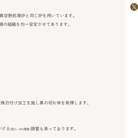
真空熱処理炉と同じ炉を用いています。
鋼の組織を均一安定させてあります。
特殊刃付け加工を施し真の切れ味を発揮します。
下げる
調整も承っております。
(約5～10%程度)