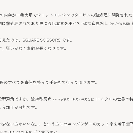
の内容が一番大切でジェットエンジンのタービンの熱処理に開発された
に熱処理されており更に液化窒素を用いて-80℃迄急冷し
（サブゼロ処理）
のは、SQUARE SCISSORS です。
す。狂いがなく寿命が長くなります。
工程のすべてを責任を持って手研ぎで行っております。
段型刃角ですが、流線型刃角
にミクロの世界の
（ハマグリ刃・剣刃・笹刃など）
たら加工が可能です。
少ない方がいいな...」という方にセニングシザーのカット率を若干量
せませんので予めご了承下さい。