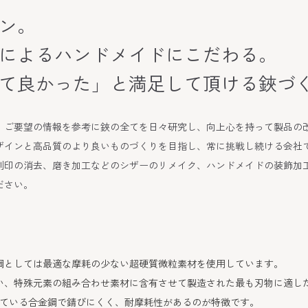
ン。
によるハンドメイドにこだわる。
て良かった」と満足して頂ける鋏づ
、ご要望の情報を参考に鋏の全てを日々研究し、向上心を持って製品の
ザインと高品質のより良いものづくりを目指し、常に挑戦し続ける会社
刻印の消去、磨き加工などのシザーのリメイク、ハンドメイドの装飾加
ださい。
鋼としては最適な摩耗の少ない超硬質微粒素材を使用しています。
い、特殊元素の組み合わせ素材に含有させて製造された最も刃物に適し
ている合金鋼で錆びにくく、耐摩耗性があるのが特徴です。