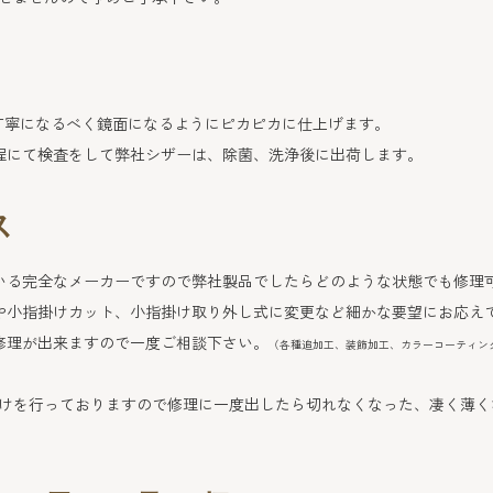
丁寧になるべく鏡面になるようにピカピカに仕上げます。
程にて検査をして弊社シザーは、除菌、洗浄後に出荷します。
ス
いる完全なメーカーですので弊社製品でしたらどのような状態でも修理
や小指掛けカット、小指掛け取り外し式に変更など細かな要望にお応え
修理が出来ますので一度ご相談下さい。
（各種追加工、装飾加工、カラーコーティン
けを行っておりますので修理に一度出したら切れなくなった、凄く薄く